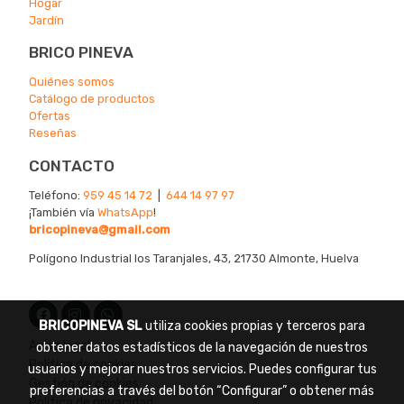
Hogar
Jardín
BRICO PINEVA
Quiénes somos
Catálogo de productos
Ofertas
Reseñas
CONTACTO
Teléfono:
959 45 14 72
|
644 14 97 97
¡También vía
WhatsApp
!
bricopineva@gmail.com
Polígono Industrial los Taranjales, 43, 21730 Almonte, Huelva
BRICOPINEVA SL
utiliza cookies propias y terceros para
Aviso legal
obtener datos estadísticos de la navegación de nuestros
Política de cookies
usuarios y mejorar nuestros servicios. Puedes configurar tus
Gestión de cookies
preferencias a través del botón “Configurar” o obtener más
Política de privacidad