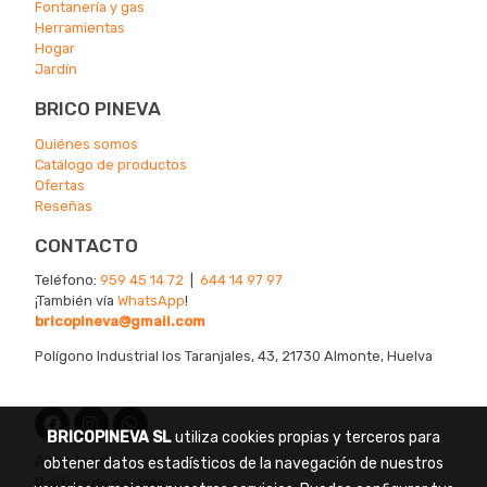
Fontanería y gas
Herramientas
Hogar
Jardín
BRICO PINEVA
Quiénes somos
Catálogo de productos
Ofertas
Reseñas
CONTACTO
Teléfono:
959 45 14 72
|
644 14 97 97
¡También vía
WhatsApp
!
bricopineva@gmail.com
Polígono Industrial los Taranjales, 43, 21730 Almonte, Huelva
BRICOPINEVA SL
utiliza cookies propias y terceros para
Aviso legal
obtener datos estadísticos de la navegación de nuestros
Política de cookies