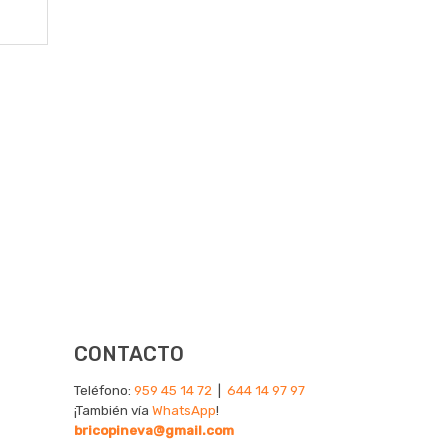
CONTACTO
Teléfono:
959 45 14 72
|
644 14 97 97
¡También vía
WhatsApp
!
bricopineva@gmail.com