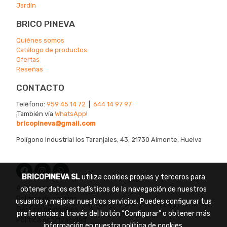
Jardín
BRICO PINEVA
Quiénes somos
Catálogo de productos
Ofertas
Reseñas
CONTACTO
Teléfono:
959 45 14 72
|
644 14 97 97
¡También vía
WhatsApp
!
bricopineva@gmail.com
Polígono Industrial los Taranjales, 43, 21730 Almonte, Huelva
BRICOPINEVA SL
utiliza cookies propias y terceros para
Aviso legal
obtener datos estadísticos de la navegación de nuestros
Política de cookies
usuarios y mejorar nuestros servicios. Puedes configurar tus
Gestión de cookies
preferencias a través del botón “Configurar” o obtener más
Política de privacidad
información en nuestra
política de cookies
.