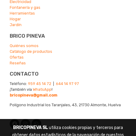
Electricidad
Fontanería y gas
Herramientas
Hogar
Jardín
BRICO PINEVA
Quiénes somos
Catálogo de productos
Ofertas
Reseñas
CONTACTO
Teléfono:
959 45 14 72
|
644 14 97 97
¡También vía
WhatsApp
!
bricopineva@gmail.com
Polígono Industrial los Taranjales, 43, 21730 Almonte, Huelva
BRICOPINEVA SL
utiliza cookies propias y terceros para
Aviso legal
obtener datos estadísticos de la navegación de nuestros