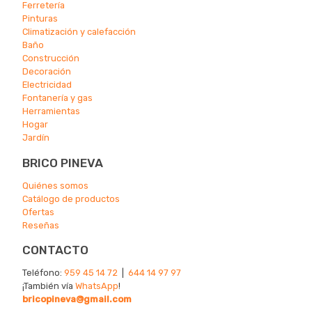
Ferretería
Pinturas
Climatización y calefacción
Ba
ño
Construcción
Decoración
Electricidad
Fontanería y gas
Herramientas
Hogar
Jardín
BRICO PINEVA
Quiénes somos
Catálogo de productos
Ofertas
Reseñas
CONTACTO
Teléfono:
959 45 14 72
|
644 14 97 97
¡También vía
WhatsApp
!
bricopineva@gmail.com