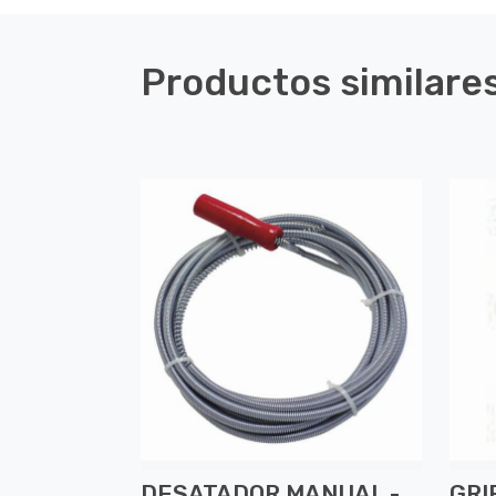
Productos similare
DESATADOR MANUAL -
GRI