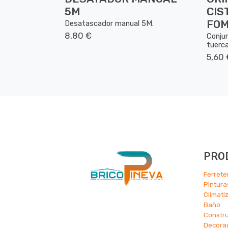
5M
CIS
FOM
Desatascador manual 5M.
8,80 €
Conjun
tuerca
5,60 
PRO
Ferrete
Pintura
Climati
Ba
ño
Constr
Decora