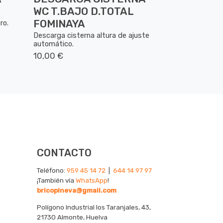
WC T.BAJO D.TOTAL
FOMINAYA
ro.
Descarga cisterna altura de ajuste
automático.
10,00 €
CONTACTO
Teléfono:
959 45 14 72
|
644 14 97 97
¡También vía
WhatsApp
!
bricopineva@gmail.com
Polígono Industrial los Taranjales, 43,
21730 Almonte, Huelva