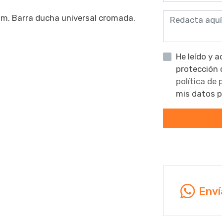
0m. Barra ducha universal cromada.
He leído y acepto la informaci
política de
mis datos pa
Enví