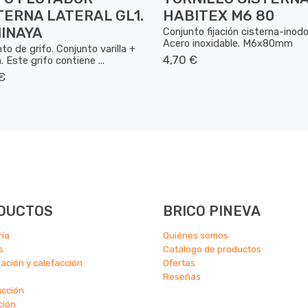
TERNA LATERAL GL1.
HABITEX M6 80
INAYA
Conjunto fijación cisterna-inodo
Acero inoxidable. M6x80mm
to de grifo. Conjunto varilla +
4,70 €
. Este grifo contiene ...
€
DUCTOS
BRICO PINEVA
ría
Quiénes somos
s
Catálogo de productos
zación y calefacción
Ofertas
Reseñas
ucción
ción