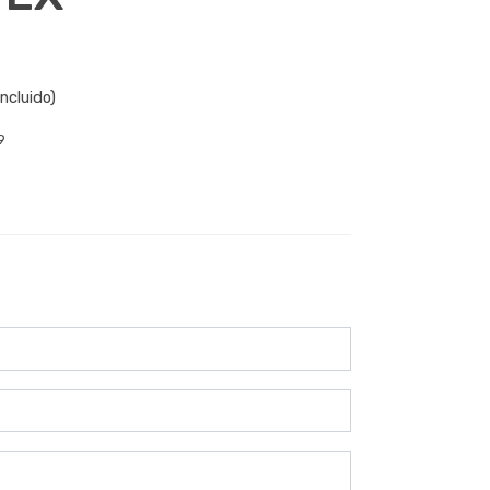
ncluido)
9