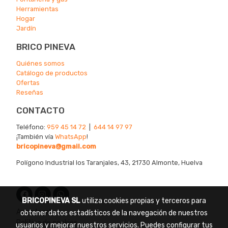
Herramientas
Hogar
Jardín
BRICO PINEVA
Quiénes somos
Catálogo de productos
Ofertas
Reseñas
CONTACTO
Teléfono:
959 45 14 72
|
644 14 97 97
¡También vía
WhatsApp
!
bricopineva@gmail.com
Polígono Industrial los Taranjales, 43, 21730 Almonte, Huelva
BRICOPINEVA SL
utiliza cookies propias y terceros para
Aviso legal
obtener datos estadísticos de la navegación de nuestros
Política de cookies
usuarios y mejorar nuestros servicios. Puedes configurar tus